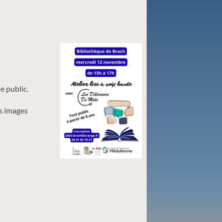
ne public.
es images