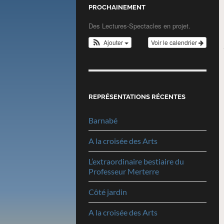
PROCHAINEMENT
Des Lectures-Spectacles en projet.
Ajouter
Voir le calendrier
REPRÉSENTATIONS RÉCENTES
Barnabé
A la croisée des Arts
L’extraordinaire bestiaire du
Professeur Merterre
Côté jardin
A la croisée des Arts